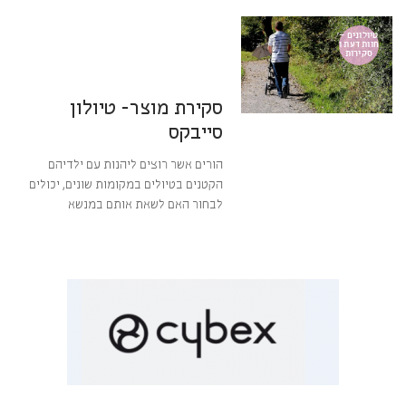
21 באוגוסט 2016
8:47
אין תגובות
טיולונים –
חוות דעת ו
סקירות
מערכת BabyGear
סקירת מוצר- טיולון
סייבקס
הורים אשר רוצים ליהנות עם ילדיהם
הקטנים בטיולים במקומות שונים, יכולים
לבחור האם לשאת אותם במנשא
קרא עוד ←