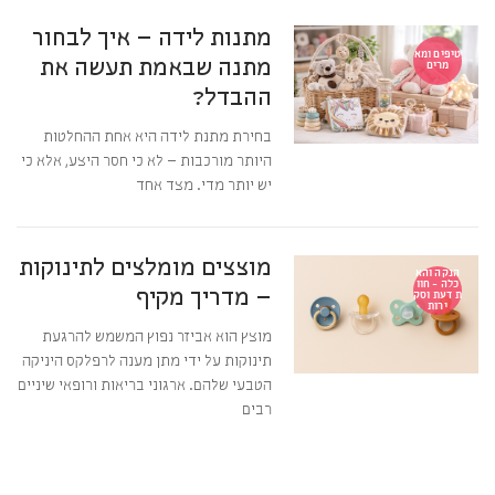
מתנות לידה – איך לבחור
טיפים ומא
מתנה שבאמת תעשה את
מרים
ההבדל?
בחירת מתנת לידה היא אחת ההחלטות
היותר מורכבות – לא כי חסר היצע, אלא כי
יש יותר מדי. מצד אחד
מוצצים מומלצים לתינוקות
הנקה והא
כלה - חוו
– מדריך מקיף
ת דעת וסק
ירות
מוצץ הוא אביזר נפוץ המשמש להרגעת
תינוקות על ידי מתן מענה לרפלקס היניקה
הטבעי שלהם. ארגוני בריאות ורופאי שיניים
רבים