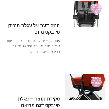
23 באפריל 2018
10:49
אין תגובות
עגלות תינ
וק - חוות
דעת וסקיר
ות
מערכת BabyGear
חוות דעת על עגלת תינוק
סייבקס מיוס
אחד הפריטים הראשונים והחשובים ביותר
שכל הורה רוכש, עוד לפני שנולד ילדו
הראשון, זו עגלת תינוק.
קרא עוד ←
10 בספטמבר 2017
9:46
אין תגובות
עגלות תינ
וק - חוות
דעת וסקיר
ות
מערכת BabyGear
סקירת מוצר – עגלת
סייבקס דגם פריאם