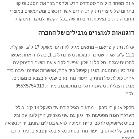
אינם מפחדים ליצור סטנדרט חדש ולהפר בכך את הסטטוס קוו
בתחום של מוצרי תינוקות. הורים אשר רוכשים ומשתמשים במוצרי
החברה נהנים מאיכות חיים חדשה בכל הקשור למוצרי תינוקות.
דוגמאות למוצרים מובילים של החברה
עגלת תינוק פריאם – מתאים מגיל לידה עד משקל 17 ק"ג, שוקלת
12.1 ק"ג, עגלה שמוכרת בזכות מערכת 3 ב-1, בשלדה אחת אפשר
להכניס עגלה, סל קל וטיולון. אפשר לקבוע את מושב התינוק עם
ונגד כיוון התנועה, מנגנון קיפול ביד אחת, אפשרות אחיזה יציבה ביד
אחת, כוללת סל תחתון, ריפוד נוח ונעים שמגיע בצבעים מגוונים,
מנגנון הצללה, משענת רגליים מתכווננת. מידות 955X575X310
מ"מ.
סלקל אטון בייסבק – מתאים מגיל לידה עד משקל 13 ק"ג, כולל
מערכת הגנה מפגיעות צד, גגון עם שני מצבים, ניתן לעגן עם ובלי
בסיס איזופיקס לרכב, כרית תמיכה לראש בגדלים שונים, ידית נשיאה
נוחה, קל לאחסון, ריפוד נוח ובטוח, מגיע במגוון צבעים. ניתן לחבר
לעגלה.