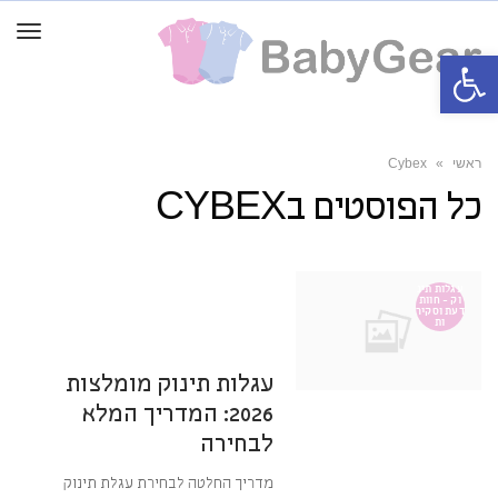
תפרי
פתח סרגל נגישות
ראשי
»
Cybex
כל הפוסטים ב
CYBEX
14 במאי 2026
8:01
אין תגובות
עגלות תינ
וק - חוות
דעת וסקיר
ות
מערכת BabyGear
עגלות תינוק מומלצות
2026: המדריך המלא
לבחירה
מדריך החלטה לבחירת עגלת תינוק