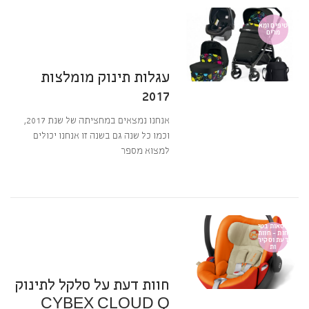
15 במאי 2017
12:14
אין תגובות
טיפים ומא
מרים
מערכת BabyGear
עגלות תינוק מומלצות
2017
אנחנו נמצאים במחציתה של שנת 2017,
וכמו כל שנה גם בשנה זו אנחנו יכולים
למצוא מספר
קרא עוד ←
10 באוקטובר 2016
15:01
אין תגובות
כסאות בטי
חות - חוות
דעת וסקיר
ות
מערכת BabyGear
חוות דעת על סלקל לתינוק
CYBEX CLOUD Q