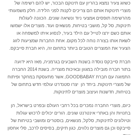
כשזוג צעיר נמצא בהריון עם תינוקם הבכור, יש להם רשימה של
מוצרי תינוקות אותם הם צריכים לקנות לפני הלידה. חלק משמעותי
מהרשימה תופסים אמצעי ניוד ונשיאה שונים. הכוונה לעגלות
תינוקות, סל קל, מושבי בטיחות, מנשאים ועוד. מוצרים אלו ישמשו
אותם כשם ירצו לטייל עם הילד בעיר, לנסוע איתו למשפחה או
לשאת אותו בצורה נוחה לכל מקום. אחת החברות שמציעות לזוג
הצעיר את המוצרים הטובים ביותר בתחום זה, היא חברת סייבקס.
חברת סייבקס נוסדה בשנות השבעים בגרמניה, מאז היא ידועה
בתור חברה מובילה במגוון ובאיכות מוצריה. בשנת 2014 החברה
התמזגה עם חברת GOODBABAY, אשר מתעסקת במחקר ופיתוח
של מוצרי תינוקות. ביחד הן יצרו סטנדרט עולמי חדש בתחום של
בטיחות, חדשנות ועיצוב מוצרים לתינוקות.
כיום, מוצרי החברה נמכרים בכל רחבי העולם ובפרט בישראל, הן
בחנויות והן באתרי אינטרנט שונים. הורים יכולים לרכוש עגלות
וטיולונים לתינוקות, סלקל, מנשאים, בוסטרים ומושבי בטיחות של
סייבקס וכן גם מוצרים נלווים, כגון תיקים, בסיסים לרכב, סלי אחסון