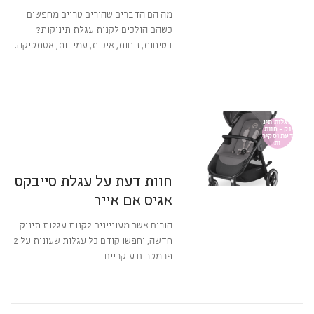
מה הם הדברים שהורים טריים מחפשים
כשהם הולכים לקנות עגלת תינוקות?
בטיחות, נוחות, איכות, עמידות, אסתטיקה.
קרא עוד ←
14 באוגוסט 2017
12:12
אין תגובות
עגלות תינ
וק - חוות
דעת וסקיר
ות
מערכת BabyGear
חוות דעת על עגלת סייבקס
אגיס אם אייר
הורים אשר מעוניינים לקנות עגלות תינוק
חדשה, יחפשו קודם כל עגלות שעונות על 2
פרמטרים עיקריים
קרא עוד ←