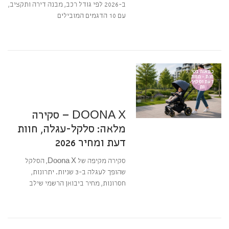
ב-2026 לפי גודל רכב, מבנה דירה ותקציב,
עם 10 הדגמים המובילים
קרא עוד ←
11 במאי 2026
23:09
אין תגובות
כסאות בטי
חות - חוות
דעת וסקיר
ות
מערכת BabyGear
DOONA X – סקירה
מלאה: סלקל-עגלה, חוות
דעת ומחיר 2026
סקירה מקיפה של Doona X, הסלקל
שהופך לעגלה ב-3 שניות. יתרונות,
חסרונות, מחיר ביבואן הרשמי שילב
קרא עוד ←