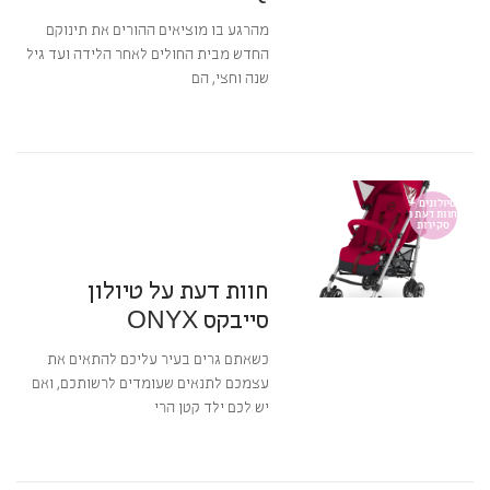
מהרגע בו מוציאים ההורים את תינוקם
החדש מבית החולים לאחר הלידה ועד גיל
שנה וחצי, הם
קרא עוד ←
25 בספטמבר 2016
10:36
תגובה אחת
טיולונים –
חוות דעת ו
סקירות
מערכת BabyGear
חוות דעת על טיולון
סייבקס ONYX
כשאתם גרים בעיר עליכם להתאים את
עצמכם לתנאים שעומדים לרשותכם, ואם
יש לכם ילד קטן הרי
קרא עוד ←