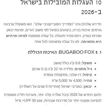
10 העגלות המובילות בישראל
ב-2026
הדירוג שלהלן אינו "המדריך הסובייקטיבי שלנו". הוא משקלל ארבעה
גורמים: איכות בנייה, ביצועים בפועל לפי משוב הורים, זמינות יבואן
ושירות בארץ, ויחס מחיר-תועלת. כל עגלה מסומנת
לאיזה תרחיש
היא מתאימה
. לא כל עגלה מתאימה לכל אחד.
1. BUGABOO FOX 5: האיכות הכוללת
משקל:
8.8 ק"ג כולל מושב
גיל מתאים:
מלידה עד 22 ק"ג (כ-5 שנים)
קיפול:
דו-שלבי, מתקפלת עומדת
מחיר:
4,500 עד 5,000 ש"ח
יבואן:
באג'יבי ישראל (אחריות 5 שנים על השלדה)
הדגם החדש של 2026 קיבל שלדה קלה יותר, מערכת תליה משופרת
לנסיעה שקטה יותר על מדרכות שבורות, וגגון UPF 50+ גדול