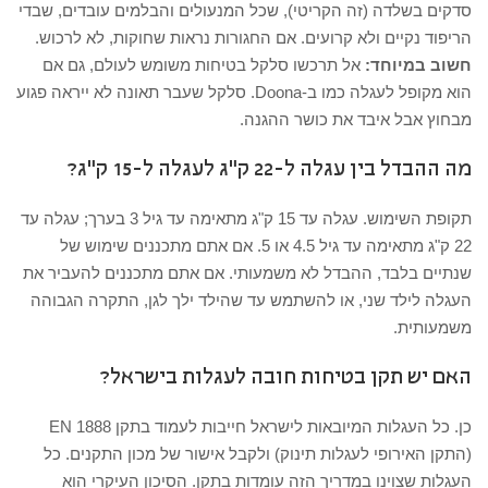
סדקים בשלדה (זה הקריטי), שכל המנעולים והבלמים עובדים, שבדי
הריפוד נקיים ולא קרועים. אם החגורות נראות שחוקות, לא לרכוש.
חשוב במיוחד:
אל תרכשו סלקל בטיחות משומש לעולם, גם אם
הוא מקופל לעגלה כמו ב-Doona. סלקל שעבר תאונה לא ייראה פגוע
מבחוץ אבל איבד את כושר ההגנה.
מה ההבדל בין עגלה ל-22 ק"ג לעגלה ל-15 ק"ג?
תקופת השימוש. עגלה עד 15 ק"ג מתאימה עד גיל 3 בערך; עגלה עד
22 ק"ג מתאימה עד גיל 4.5 או 5. אם אתם מתכננים שימוש של
שנתיים בלבד, ההבדל לא משמעותי. אם אתם מתכננים להעביר את
העגלה לילד שני, או להשתמש עד שהילד ילך לגן, התקרה הגבוהה
משמעותית.
האם יש תקן בטיחות חובה לעגלות בישראל?
כן. כל העגלות המיובאות לישראל חייבות לעמוד בתקן EN 1888
(התקן האירופי לעגלות תינוק) ולקבל אישור של מכון התקנים. כל
העגלות שצוינו במדריך הזה עומדות בתקן. הסיכון העיקרי הוא