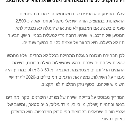
דירה ותקציב, עם 10 הדגמים המובילים בישראל ומחירים מעודכנים.
עגלת התינוק היא הפריט שבו תשתמשו הכי הרבה בשנתיים
הראשונות. בממוצע, הורה ישראלי מקפל ופותח עגלה כ-2,500
פעמים בשנה. אם המנגנון לא נוח, או שהעגלה לא נכנסת לתא
המטען של הרכב, או שהיא רחבה מדי למעלית בבניין הישן, הבעיה
הזו לא תיעלם. היא תחזור על עצמה כל יום במשך שנתיים.
לכן הבחירה הנכונה בעגלה מתחילה בכלל לא מהדגם, אלא מחמש
שאלות על החיים שלכם. ברגע שהשאלות האלה ברורות, רשימת
הדגמים הרלוונטיים מצטמצמת מעצמה: מ-50 ל-3 או 4. במדריך הזה
נעבור על השאלות, נמפה את הדגמים המובילים ב-2026 לתרחישי
השימוש שלהם, ובסוף ניתן המלצות לפי תקציב.
המדריך מבוסס על בדיקה ישירה של מפרטי היצרנים, סקרי מחירים
בזאפ ובחנויות (שילב, מי בייבי, מורד גיליס, בייביסטאר), ומשוב של
אלפי הורים ישראלים בקבוצות הפייסבוק המרכזיות. הוא מתעדכן
באופן רבעוני.