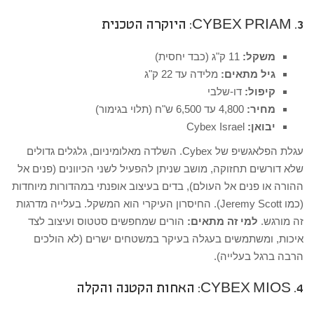
3. CYBEX PRIAM: היוקרה הטכנית
משקל:
11 ק"ג (כבד יחסית)
גיל מתאים:
מלידה עד 22 ק"ג
קיפול:
דו-שלבי
מחיר:
4,800 עד 6,500 ש"ח (תלוי בגימור)
יבואן:
Cybex Israel
עגלת הפלאגשיפ של Cybex. השלדה מאלומיניום, גלגלים גדולים
שלא דורשים תחזוקה, מושב שניתן להפעיל לשני הכיוונים (פנים אל
ההורה או פנים אל העולם), בדים בעיצוב אופנתי במהדורות מיוחדות
(כמו Jeremy Scott). החיסרון העיקרי הוא המשקל. בעלייה מדרגות
זה מורגש.
למי זה מתאים:
הורים שמחפשים סטטוס ועיצוב לצד
איכות, ומשתמשים בעגלה בעיקר במשטחים ישרים (לא הולכים
הרבה ברגל בעלייה).
4. CYBEX MIOS: האחות הקטנה והקלה