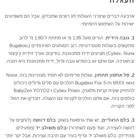
העגלה
ארבעה דברים שיצרני העגלות לא רוצים שתבדקו, אבל הם משפיעים
ישירות על השימוש היומיומי.
1. גובה הידית.
הורים מעל 1.85 מ' או מתחת ל-1.60 מ' לרוב
מתקשים בעגלות סטנדרטיות. רוב המותגים האיכותיים (Bugaboo,
Cybex, Nuna) מציעים ידית מתכווננת. בודקים: אורך הידית בקיצור
ובהארכה. אם אתם זוג בהפרש גובה גדול, ידית מתכווננת היא חובה.
2. סל אחסון תחתון.
עגלות פרימיום לא תמיד מצטיינות בזה. Nuna
MIXX next וה-Bugaboo Fox 5 הולכים עם סלים גדולים (יכולים
להחזיק שקית קניות מלאה); Cybex Priam ו-BabyZen YOYO2
בולמים בזה. אם אתם הולכים לקניות עם העגלה, תבדקו את הסל
לפני הקנייה.
3. בלם הרגליים.
יש שתי גרסאות בשוק:
בלם דוושה
(לוחצים על
דוושה לעצירה, ועוד פעם לשחרור) ו
בלם משולב יד
(מפעילים
מהידית). בלם משולב יד עדיף בעיר עם הרבה עצירות, אבל יקר יותר