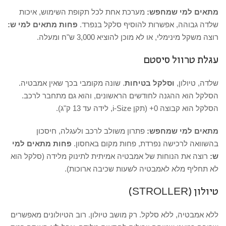
מתאים למי שמחפש:
מערכת אחת לכל תקופת השימוש, איכות
שלדה גבוהה, אפשרות להוסיף סלקל בנפרד.
פחות מתאים למי ש:
רוצה משקל מינימלי, או לא מוכן להוציא 3,000 ש"ח ומעלה.
עגלת טרוול סיסטם
שלדה, טיולון,
וסלקל בטיחות
. שונה מקומבי בכך שאין אמבטיה.
הסלקל הוא ההגנה לחודשים הראשונים, והוא גם מתחבר לרכב.
הסלקל הוא קבוצה 0+ (תקן i-Size, לידה עד 13 ק"ג).
מתאים למי שמחפש:
פתרון משולב לרכב ולעגלה, חיסכון
בהשוואה לרכישה נפרדת, פחות מקום באחסון.
פחות מתאים למי
ש:
רוצה את הנוחות של אמבטיה אמיתית לתינוק מלידה (סלקל הוא
לא תחליף מלא לאמבטיה לשעות שכיבה ארוכות).
טיולון (STROLLER)
ללא אמבטיה, ללא סלקל. רק מושב טיולון. רוב הטיולונים מאפשרים