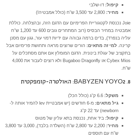
קיפול:
דו-שלבי
מחיר:
2,800 עד 3,500 ש"ח (כולל אמבטיה!)
Joie נכנסת לקטגוריית הפרימיום עם הדגם הזה, ובהצלחה. כוללת
אמבטיה במחיר הבסיס (רוב המתחרים גובים 600 עד 1,200 ש"ח
עליה בנפרד), בדים ברמה גבוהה עם ידיות דמוי עור, גגון עם מסנן
קרינה.
למי זה מתאים:
הורים שרוצים מראה ותחושת פרימיום אבל
בתקציב של עגלת בינונית. הדגם המומלץ אם אתם מסתכלים על
Cybex Mios או Bugaboo Dragonfly ולא רוצים לעבור את 4,000
ש"ח.
8. BABYZEN YOYO2: האולטרה-קומפקטית
משקל:
6.6 ק"ג (כולל הכל)
גיל מתאים:
מ-6 חודשים (יש אמבטיית lev להמיר אותה ל-
newborn) עד 22 ק"ג
קיפול:
ביד אחת, נכנסת בתא עליון של מטוס
מחיר:
2,200 עד 2,800 ש"ח (השלדה בלבד), 3,000 עד 3,800
ש"ח עם תוספים