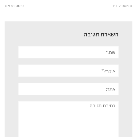
« פוסט קודם
פוסט הבא »
השארת תגובה
שם:*
אימייל*
אתר:
תגובה