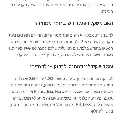
בייבוא אישי דרך אתרים זרים. שם לא תמיד ברור איזה תקן עברה
העגלה.
האם משקל העגלה חשוב יותר ממחיר?
לא בהכרח, אבל הוא חשוב יותר ממה שרוב ההורים חושבים בעת
הקנייה. הפרש של 2 ק"ג מתורגם לכ-1,500 הרמות מיותרות לתא
המטען בחודש בלבד. אם המעלית שלכם קטנה, או שאין מעלית, או
שאתם נושאים את העגלה הרבה, זה הופך לקריטריון העיקרי.
עגלה שקיבלנו במתנה: לבדוק או להחזיר?
לבדוק. רוב המתנות הן עגלות בטווח 1,200 עד 2,500 ש"ח (זה
התקציב הסטנדרטי לקרוב או מקום עבודה), ובטווח הזה האיכות
משתנה מאוד. אם העגלה היא Britax, Joie, Nuna או דומות במחיר
2,000 ומעלה, קבלו אותה בשמחה. אם זה מותג לא מוכר, בדקו
תאימות לתקן EN 1888, איכות הבלמים, ויציבות. אם חסר משהו,
בקשו להחליף.