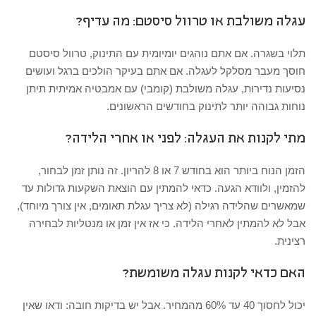
עגלה משולבת או טרוול סיסטם: מה עדיף?
תלוי בשגרה. אם אתם נוהגים יומיומית עם התינוק, טרוול סיסטם
חוסך מעבר מסלקל לעגלה. אם אתם בעיקר הולכים ברגל ועושים
נסיעות נדירות, עגלה משולבת (קומבי) עם אמבטיה אמיתית תיתן
נוחות גבוהה יותר לתינוק בחודשים הראשונים.
מתי לקנות את העגלה: לפני או אחרי הלידה?
הזמן הנוח ביותר הוא בחודש 7 או 8 להריון. זה נותן זמן לבחור,
להזמין, ולוודא הגעה. כדאי להמתין עם הוצאת השקעות גדולות עד
שמאשרים שהלידה רגילה (לא צריך עגלת תאומים, אין צורך מיוחד),
אבל לא להמתין לאחרי הלידה. כי אז אין זמן או מנטליות לבחירה
רצינית.
האם כדאי לקנות עגלה משומשת?
יכול לחסוך 40 עד 60% מהמחיר. אבל יש בדיקות חובה: ודאו שאין