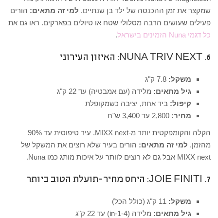
שמקצר את זמן ההכנסה של ילד בן שנתיים.
למי זה מתאים:
הורים
פעילים שעושים הרבה מסלולי שטח או טיולים בפארקים. ראו גם את
כל דגמי Nuna הזמינים בישראל
.
6. NUNA TRIV NEXT: האיזון העירוני
משקל:
7.8 ק"ג
גיל מתאים:
מלידה (עם אמבטיה) עד 22 ק"ג
קיפול:
ביד אחת, יציבה כשמקופלת
מחיר:
2,800 עד 3,400 ש"ח
הקלה והקומפקטית יותר מ-MIXX next. עיר טיפוסית עד 90%
מהזמן.
למי זה מתאים:
הורים בעיר שלא רוצים את המשקל של
MIXX next אבל גם לא רוצים לוותר על איכות מותג כמו Nuna.
7. JOIE FINITI: היחס מחיר-תועלת הטוב ביותר
משקל:
11 ק"ג (כולל הכל)
גיל מתאים:
מלידה (4-in-1) עד 22 ק"ג