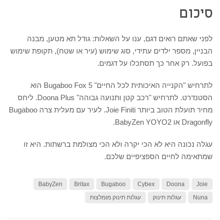
סיכום
לפני שאתם רואים דגם, ענו על השאלות: גודל תא מטען, מבנה
הבניין, מספר ילדים עתידי, סוג שימוש (עיר או שטח), תקופת שימוש
בפועל. רק אחר כך תסתכלו על דגמים.
לתרחיש "הקנייה האיכותית לכל החיים" Bugaboo Fox 5 הוא
הסטנדרט. לתרחיש "רכב קטן ותנועה גבוהה" Doona Plus. ליחס
מחיר תועלת הטוב ביותר Joie Finiti. לעיר עם מעלית צרה Bugaboo
Dragonfly או BabyZen YOYO2.
עגלה נכונה היא לא הכי יקרה ולא הכי מצולמת ברשתות. היא זו
שמתאימה לחיים הספציפיים שלכם.
BabyZen
Britax
Bugaboo
Cybex
Doona
Joie
Nuna
עגלות תינוק
עגלות תינוק מומלצות