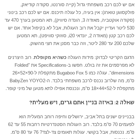
אם יש לכם רכב משפחתי גדול (קייה סורנטו, סקודה קודיאק,
פולקסווגן טוארג): אין בעיה, כל עגלה תיכנס. אם יש לכם רכב בינוני
(סקודה אוקטביה, מאזדה 3, הונדה סיוויק), תא המטען בערך 470 עד
530 ליטר ועדיין יקבל את רוב העגלות, אבל לא בקיפול אחד. אם יש
לכם רכב קטן (מאזדה 2, יונדאי i20, סוזוקי סוויפט), תא המטען
שלכם 200 עד 280 ליטר, וזה כבר מסנן את חצי מהשוק.
הדגם הקריטי לבדוק: מידות העגלה
כשהיא מקופלת
. רוב היצרנים
לא מפרסמים את זה בולט. חפשו ב-Specifications את "Folded
dimensions". עגלה כמו Bugaboo Fox 5 מתקפלת ל-90×52×26
ס"מ, מה שלרוב נכנס לרכב משפחתי בלבד. ה-BabyZen YOYO2
מתקפלת ל-52×44×18 ס"מ, ונכנסת אפילו לתא מטען של מיני קופר.
שאלה 2: באיזה בניין אתם גרים, ויש מעלית?
בבניינים ישנים בתל אביב, ירושלים וחיפה רוחב המעלית הוא
לפעמים 70 ס"מ בלבד. רוב העגלות הסטנדרטיות רחבות 55 עד 62
ס"מ. נכנסות, אבל בקושי. עגלות תאומים צד-לצד? 76 עד 80 ס"מ.