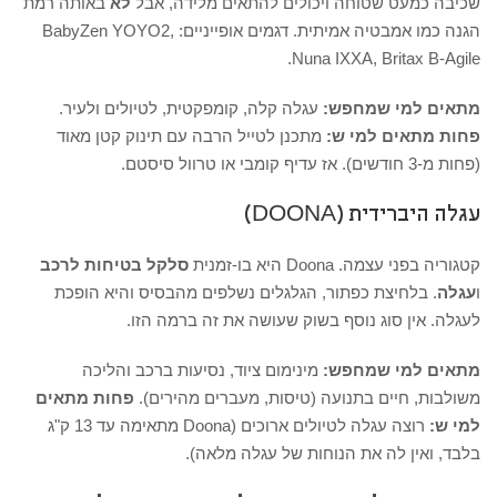
שכיבה כמעט שטוחה ויכולים להתאים מלידה, אבל
לא
באותה רמת
הגנה כמו אמבטיה אמיתית. דגמים אופייניים: BabyZen YOYO2,
Nuna IXXA, Britax B-Agile.
מתאים למי שמחפש:
עגלה קלה, קומפקטית, לטיולים ולעיר.
פחות מתאים למי ש:
מתכנן לטייל הרבה עם תינוק קטן מאוד
(פחות מ-3 חודשים). אז עדיף קומבי או טרוול סיסטם.
עגלה היברידית (DOONA)
קטגוריה בפני עצמה. Doona היא בו-זמנית
סלקל בטיחות לרכב
ו
עגלה
. בלחיצת כפתור, הגלגלים נשלפים מהבסיס והיא הופכת
לעגלה. אין סוג נוסף בשוק שעושה את זה ברמה הזו.
מתאים למי שמחפש:
מינימום ציוד, נסיעות ברכב והליכה
משולבות, חיים בתנועה (טיסות, מעברים מהירים).
פחות מתאים
למי ש:
רוצה עגלה לטיולים ארוכים (Doona מתאימה עד 13 ק"ג
בלבד, ואין לה את הנוחות של עגלה מלאה).