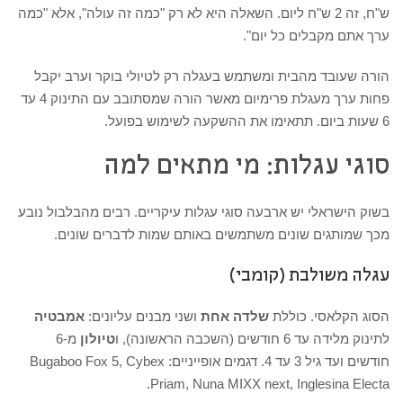
ש"ח, זה 2 ש"ח ליום. השאלה היא לא רק "כמה זה עולה", אלא "כמה
ערך אתם מקבלים כל יום".
הורה שעובד מהבית ומשתמש בעגלה רק לטיולי בוקר וערב יקבל
פחות ערך מעגלת פרימיום מאשר הורה שמסתובב עם התינוק 4 עד
6 שעות ביום. תתאימו את ההשקעה לשימוש בפועל.
סוגי עגלות: מי מתאים למה
בשוק הישראלי יש ארבעה סוגי עגלות עיקריים. רבים מהבלבול נובע
מכך שמותגים שונים משתמשים באותם שמות לדברים שונים.
עגלה משולבת (קומבי)
הסוג הקלאסי. כוללת
שלדה אחת
ושני מבנים עליונים:
אמבטיה
לתינוק מלידה עד 6 חודשים (השכבה הראשונה), ו
טיולון
מ-6
חודשים ועד גיל 3 עד 4. דגמים אופייניים: Bugaboo Fox 5, Cybex
Priam, Nuna MIXX next, Inglesina Electa.