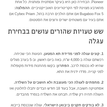
Pioneer. הבחירה כאן היא בעיקר אסתטית ומותגית. כל אחת
מהארבע מצוינת לפי הקריטריונים האובייקטיביים.
ההמלצה:
Bugaboo Fox 5 אם אתם הולכים הרבה ברגל, Cybex Priam אם
אתם בעיר עם משטחים ישרים ורוצים את הסטטוס.
שש טעויות שהורים עושים בבחירת
עגלה
1. קונים עגלה לפני מדידת תא המטען.
הטעות הכי שכיחה.
רכשתם עגלה ב-4,000 ש"ח, באה ביום ראשון, וב-5 בערב מגלים
שהיא לא נכנסת לרכב.
הפתרון:
בקשו מהחנות מידות מקופלות
לפני קנייה. מדדו ידנית את התא.
2. מתפתים לעגלה הכי מעוצבת ולא חושבים על השלדה.
אסתטיקה חשובה, אבל בעוד 18 חודש הבדים יתבלו לחלוטין ואז
העגלה תהיה רק שלדה. תבחנו את השלדה בנפרד מהבדים.
3. לא בודקים תקנים ביבואן הישראלי.
עגלה שנכנסת בייבוא