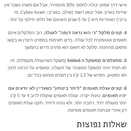
אישי דרך אמזון יכולה לחסוך 30% מהמחיר, אבל אם משהו נשבר אין
שירות בארץ. אצל יבואן רשמי (שילב, באג'יבי, Cybex Israel, מי
בייבי) האחריות היא 2 עד 5 שנים והאיגום של חלקי חילוף קל יותר.
4. קונים סלקל "כי הוא נראה דומה" לעגלה.
רוב הסלקלים אינם
תואמים אוטומטית לכל עגלה. בדקו תאימות במפרט היצרן או בקשו
מתאם מהחנות. סלקל לא תואם הוא פתרון נדרש בהמשך.
5. מתעלמים ממשקל ה-folded
(משקל כשהעגלה מקופלת). זה
לא תמיד זהה למשקל המוצהר של העגלה, ומשפיע על הרמה לתוך
תא המטען. הפרש של 1.5 ק"ג בין דגמים מורגש בכל יום.
6. קונים עגלת תאומים "ליתר ביטחון" כשעדיין לא יודעים אם
יהיו תאומים.
טעות יקרה. עגלת תאומים שוקלת לרוב 4 עד 5 ק"ג
יותר מעגלת יחיד, רחבה יותר, ולא נוחה ליחיד. תקנו עגלת תאומים
רק אחרי אבחנת תאומים מוודאת.
שאלות נפוצות