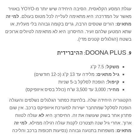
עגלת המסע הקלאסית. הסיבה היחידה שיש יותר מ-YOYO באוויר
מאשר על המדרכה: היא מתאימה לעלייה לכל מטוס בעולם.
למי זה
מתאים:
הורים שטסים הרבה, גרים בקומה גבוהה בלי מעלית, או
שתא המטען שלהם זעיר. החיסרון: היא לא מתאימה לטיולים ארוכים
בשטח (הגלגלים קטנים מדי).
9. DOONA PLUS: ההיברידית
משקל:
7.5 ק"ג
גיל מתאים:
מלידה עד 13 ק"ג (כ-12 חודשים)
קיפול:
הופכת לסלקל ב-5 שניות
מחיר:
3,000 עד 3,500 ש"ח (כולל בסיס איזופיקס)
הקטגוריה היחידה שלה. בלחיצת כפתור הגלגלים נשלפים והעגלה
הופכת לסלקל שמתחבר ישירות למערכת איזופיקס ברכב. אין שום
פתרון אחר בשוק שעושה את זה. החיסרון: היא
לא
עגלה לטווח
ארוך. אחרי גיל שנה תצטרכו לקנות עגלה רגילה ממילא.
למי זה
מתאים:
משפחות בתנועה גבוהה (נסיעות תכופות ברכב והליכה