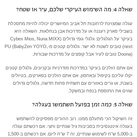
שאלה 4: מה השימוש העיקרי שלכם, עיר או שטח?
עגלה שמצוינת לרחובות תל אביב המיושרים יכולה להיות מתסכלת
בשבילי פארק רעננה או על מדרכות אבן בנחלאות. השאלה היא
בעיקר על הגלגלים: גלגלי גומי גדולים (Cybex Mios, Nuna MIXX
next) טובים לשטח לא ישר. גלגלים קטנים מ-PU (BabyZen YOYO,
Doona) טובים לעיר אבל קופצים על מדרכות שבורות.
אם אתם הולכים בעיקר במדרכות מודרניות ובקניונים, גלגלים קטנים
יקלו עליכם בקיפול ובאחסון. אם אתם הולכים בפארקים, בטיולים
בשבת, או גרים באזורים עם תשתית פחות חדשה, גלגלים גדולים
שווים את התוספת בנפח ובמשקל.
שאלה 5: כמה זמן בפועל תשתמשו בעגלה?
זה השיקול הכי מתעלם ממנו. רוב ההורים מפסיקים להשתמש
בעגלה אינטנסיבית בסביבות גיל שנתיים וחצי. אם רכשתם עגלה
ב-5,000 ש"ח לשימוש שנתיים, זה 7 ש"ח ליום. אם רכשתם ב-1,500