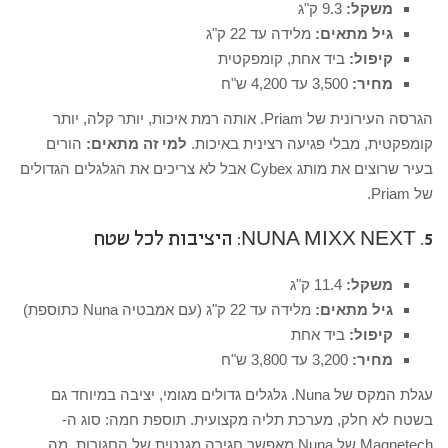
משקל:
9.3 ק"ג
גיל מתאים:
מלידה עד 22 ק"ג
קיפול:
ביד אחת, קומפקטית
מחיר:
3,500 עד 4,200 ש"ח
הגרסה העירונית של Priam. אותה רמת איכות, יותר קלה, יותר
קומפקטית, מבלי פגיעה רצינית באיכות.
למי זה מתאים:
הורים
בעיר שרוצים את מותג Cybex אבל לא צריכים את הגלגלים הגדולים
של Priam.
5. NUNA MIXX NEXT: היציבות לכל שטח
משקל:
11.4 ק"ג
גיל מתאים:
מלידה עד 22 ק"ג (עם אמבטיה Nuna כתוספת)
קיפול:
ביד אחת
מחיר:
3,200 עד 3,800 ש"ח
עגלת המקס של Nuna. גלגלים גדולים מגומי, יציבה במיוחד גם
בשטח לא חלק, מערכת תליה מקצועית. תוספת חמה: סוג ה-
Magnetech של Nuna מאפשר חגירה מגנטית של החגורות, מה