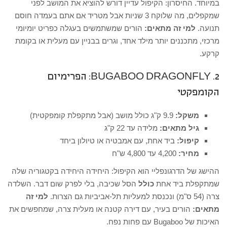
במיוחד. החיסרון: הקיפול עדיין דורש להוציא את המושב לפני
שמקפלים, מה שלוקח 3 שניות אבל מטריד אם אתם בעמדה חוסם
תנועה.
למי זה מתאים:
הורים שמשתמשים בעגלה כפריט יומיומי
מרכזי, מתכננים יותר מילד אחד, וגרים בבניין עם מעלית או בקומת
קרקע.
2. BUGABOO DRAGONFLY: הפרימיום
הקומפקטי
משקל:
9.9 ק"ג כולל מושב (אבל מתקפלת קומפקטית)
גיל מתאים:
מלידה עד 22 ק"ג
קיפול:
ביד אחת, עם אמבטיה או טיולון ביחד
מחיר:
4,200 עד 4,800 ש"ח
ההישג של הדרגונפליי הוא הקיפול: היחידה היחידה בקטגוריה שלה
שמתקפלת ביד אחת
כולל
הסל שכיבה, בלי לפרק שום דבר. השלדה
צרה (54 ס"מ) ונכנסת למעליות תל-אביביות גם הצרות.
למי זה
מתאים:
הורים בעיר, עם דירה קטנה או מעלית צרה, שמחפשים את
האיכות של Bugaboo עם פחות נפח.