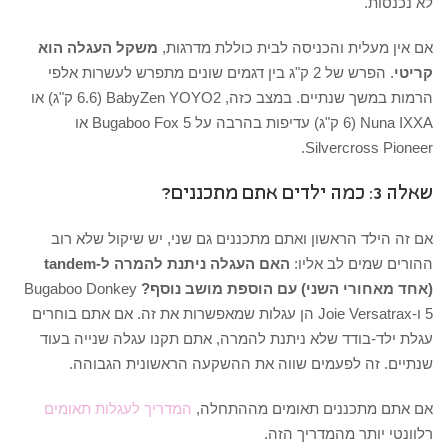
לא נכנסות.
אם אין מעלית והכניסה לבית כוללת מדרגות,
משקל העגלה הוא
קריטי
. הפרש של 2 ק"ג בין דגמים שונים מתפרש לעשרות אלפי
הרמות במשך שנתיים. במצב כזה, BabyZen YOYO2 (6.6 ק"ג) או
Nuna IXXA (6 ק"ג) עדיפות בהרבה על Bugaboo Fox 5 או
Silvercross Pioneer.
שאלה 3: כמה ילדים אתם מתכננים?
אם זה הילד הראשון ואתם מתכננים גם שני, יש שיקול שלא רוב
ההורים שמים לב אליו:
האם העגלה ניתנת להמרה ל-tandem
(אחד מאחורי השני) עם הוספת מושב נוסף?
Bugaboo Donkey
5 ו-Joie Versatrax הן עגלות שמאפשרות את זה. אם אתם בוחרים
עגלת ילד-בודד שלא ניתנת להמרה, אתם תקנו עגלה שנייה בעוד
שנתיים. זה לפעמים שווה את ההשקעה הראשונית הגבוהה.
אם אתם מתכננים תאומים מההתחלה,
המדריך לעגלות תאומים
רלוונטי יותר מהמדריך הזה.