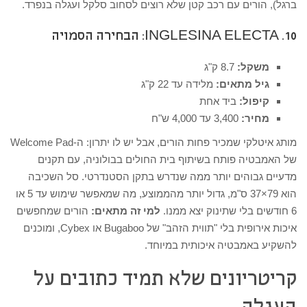
ברגל), הורים עם רכב קטן שלא רוצים לסחוב סלקל ועגלה בנפרד.
10. INGLESINA ELECTA: הבחירה הסמויה
משקל:
8.7 ק"ג
גיל מתאים:
מלידה עד 22 ק"ג
קיפול:
ביד אחת
מחיר:
3,400 עד 4,000 ש"ח
מותג איטלקי שמכיר פחות הורים, אבל יש לו יתרון: ה-Welcome Pad
של האמבטיה פותח בשיתוף בית החולים בבולוניה, עם תקנים
מדעיים גבוהים יותר ממה שנדרש בתקן הסטנדרטי. סל השכיבה
הוא 79×37 ס"מ, גדול יותר מהממוצע, מה שמאפשר שימוש עד 5 או
6 חודשים בלי שתינוק יצא ממנו.
למי זה מתאים:
הורים שמחפשים
איכות אירופית בלי "תווית הזהב" של Bugaboo או Cybex, ומוכנים
להשקיע באמבטיה איכותית במיוחד.
קריטריונים שלא תמיד כתובים על