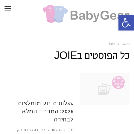
תפרי
פתח סרגל נגישות
ראשי
»
Joie
כל הפוסטים ב
JOIE
14 במאי 2026
8:01
אין תגובות
עגלות תינ
וק - חוות
דעת וסקיר
ות
מערכת BabyGear
עגלות תינוק מומלצות
2026: המדריך המלא
לבחירה
מדריך החלטה לבחירת עגלת תינוק