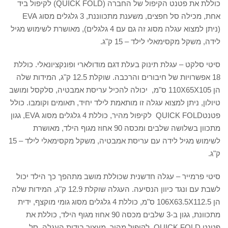
כוללת את פטנט הקיפול של החברה (QUICK FOLD) לקיפול ביד
אחת, מכילה סל חפצים, משענת מתכווננת, 3 גלגלים מסוג EVA
(ניתן למצוא עגלה מסוג זה גם עם 4 גלגלים), מאושרת לשימוש מגיל
לידה, משקל מקסימאלי לילד – 15 ק"ג.
סיטי סלקט – עגלת תינוק בעלת דגם מודולארי ופונקציונאלי. כוללת
18 אפשרויות של חיבורים והרכבה. שוקלת 12.5 ק"ג, המידות שלה
הן 110X65X105 ס"מ, יכולה להכיל עריסת אמבטיה, סלקסל ומושב
טיולון, ניתן למצוא עגלה זו מותאמת לילד יחיד, תאומים וקומבו. כולל
פטנטQUICK FOLD לקיפול מהיר, כוללת 4 גלגלים מסוג EVA, גגון
מתכוון בשלושה שלבים ומכסה 90 אחוז מגוף הילד, מאושרת
לשימוש מגיל לידה עם עריסת אמבטיה, משקל מקסימאלי לילד – 15
ק"ג.
סיטי פרמייר – עגלה חדשנית שכוללת מושב מתהפך כך הילד יכול
לשבת עם ונגד כיוון הנסיעה. העגלה שוקלת 12.9 ק"ג, המידות שלה
הן 106X63.5X112.5 ס"מ, כוללת 4 גלגלים מסוג גומי מוקצף, ידית
מתכוונת, גגון ב-3 שלבים מכסה 90 אחוז מגוף הילד, כוללת את
פטנט QUICK FOLD לקיפול מהיר, מעצור בידית העגלה, סל