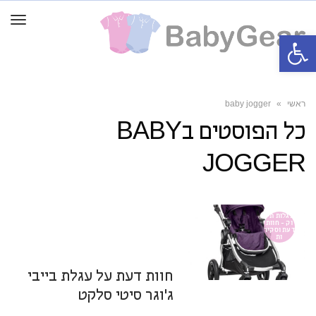
תפרי
פתח סרגל נגישות
ראשי
»
baby jogger
כל הפוסטים ב
BABY
JOGGER
27 בספטמבר 2016
8:40
2 תגובות
עגלות תינ
וק - חוות
דעת וסקיר
ות
מערכת BabyGear
חוות דעת על עגלת בייבי
ג'וגר סיטי סלקט