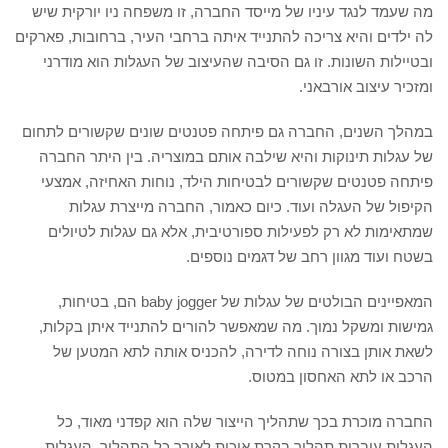
מה שעמד לנגד עיניו של מייסד החברה, זו משפחה ניו יורקית שיש
לה ילדים והיא צריכה להתנייד איתה ברחבי העיר, ברחובות, פארקים
ובטיילות השונות. זו גם הסיבה שהעיצוב של העגלות הוא מודרני
ומזכיר עיצוב אורבאני.
במהלך השנים, החברה גם פיתחה פטנטים שונים שקשורים לתחום
של עגלות תינוקות והיא שילבה אותם במוצריה. בין היתר החברה
פיתחה פטנטים שקשורים לבטיחות הילד, נוחות האחיזה, אמצעי
הקיפול של העגלה ועוד. כיום כאמור, החברה מייצרת עגלות
שמתאימות לא רק לפעילות ספורטיבית, אלא גם עגלות לטיולים
בשטח ועוד מגוון רחב של דגמים נוספים.
המאפיינים הבולטים של עגלות של baby jogger הם, בטיחות,
גמישות ומשקל נמוך. מה שמאפשר להורים להתנייד איתן בקלות,
לשאת אותן בצורה נוחה לדירה, להכניס אותה לתא המטען של
הרכב או לתא האחסון במטוס.
החברה מוכרת בכך שתהליך הייצור שלה הוא קפדני מאוד, כל
העגלות עוברות תהליך בקרת איכות לאורך כל התהליך, העגלות