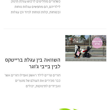
כשהורים מחליטים לרכוש עגלת תינוק
לילדיהם, הם מחפשים עגלות נוחות
ובטוחות, קלות ונוחות לניוד וכן עגלות
קרא עוד ←
21 באוגוסט 2016
8:35
אין תגובות
טיפים ומא
מרים
מערכת BabyGear
השוואה בין עגלת ברייטקס
לבין בייבי ג'וגר
הורים טריים לילד ראשון ואפילו הורים אשר
כבר מכירים את העולם של מוצרים
ואביזרים לתינוקות, יכולים
קרא עוד ←