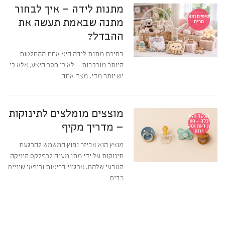
מתנות לידה – איך לבחור
טיפים ומא
מתנה שבאמת תעשה את
מרים
ההבדל?
בחירת מתנת לידה היא אחת ההחלטות
היותר מורכבות – לא כי חסר היצע, אלא כי
יש יותר מדי. מצד אחד
מוצצים מומלצים לתינוקות
הנקה והא
כלה - חוו
– מדריך מקיף
ת דעת וסק
ירות
מוצץ הוא אביזר נפוץ המשמש להרגעת
תינוקות על ידי מתן מענה לרפלקס היניקה
הטבעי שלהם. ארגוני בריאות ורופאי שיניים
רבים