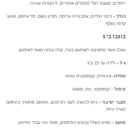
ייחודים, מעצור רגלי לגלגלים אחוריים, 5 נקודות עגינה.
כולל –
כיסוי רגליים, אמבטיית עריסה, מזרון נושם, סל אחסון, פגוש
קדמי נשלף
בוגבו בי 5
עגלה אשר מתאימה לשימוש בעיר, קלה ונוחה מאוד לשימוש.
גיל –
לידה עד 23 ק"ג
שלדה-
איכותית, קומפקטית ונוחה
קיפול
– קומפקטי, נוח, ופשוט
מצבי ישיבה –
ניתן להושיב לשני הכיוונים, המושב מתארך בהתאם
לגודל הילד,
מושב –
מגיע בשלל צבעים והדפסים, מאוד נוח עבור התינוק