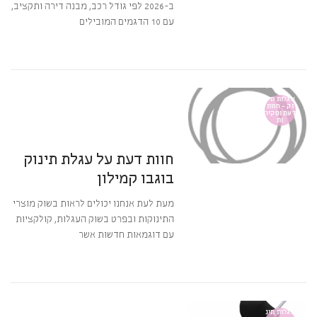
ב-2026 לפי גודל רכב, מבנה דירה ותקציב,
עם 10 הדגמים המובילים
קרא עוד ←
18 ביולי 2018
9:13
אין תגובות
עגלות תינ
וק - חוות
דעת וסקיר
ות
מערכת BabyGear
חוות דעת על עגלת תינוק
בוגבו קמילון
מעת לעת אנחנו יכולים לראות בשוק מוצרי
התינוקות ובפרט בשוק העגלות, קולקציות
עם דוגמאות חדשות אשר
קרא עוד ←
18 במרץ 2018
10:13
תגובה אחת
עגלות תינ