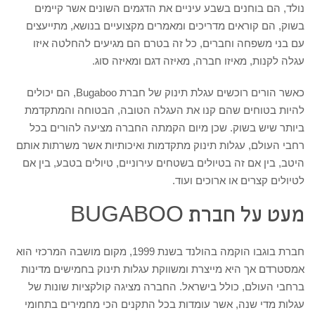
נולד, הם בוחנים בשבע עיניים את הדגמים השונים אשר קיימים
בשוק, הם קוראים מדריכים ומאמרים מקצועיים בנושא, מתייעצים
עם בני משפחה וחברים, כל זה בטרם הם מגיעים להחלטה איזו
עגלה לקנות, מאיזו חברה, מאיזה דגם ומאיזה סוג.
כאשר הורים רוכשים עגלת תינוק של חברת Bugaboo, הם יכולים
להיות בטוחים שהם קנו את העגלה הטובה, הבטוחה והמתקדמת
ביותר שיש בשוק. שכן מיום הקמתה החברה מציעה להורים בכל
רחבי העולם, עגלות תינוק מתקדמות ואיכותיות אשר משרתות אותם
היטב, בין אם זה בטיולים בשטחים עירוניים, טיולים בטבע, בין אם
לטיולים קצרים או ארוכים ועוד.
מעט על חברת BUGABOO
חברת בוגבו הוקמה בהולנד בשנת 1999, מקום מושבה המרכזי הוא
אמסטרדם אך היא מייצרת ומשווקת עגלות תינוק בחמישים מדינות
ברחבי העולם, כולל בישראל. החברה מציגה קולקציות שונות של
עגלות מדי שנה, אשר עומדות בכל התקנים הכי מחמירים בתחומי