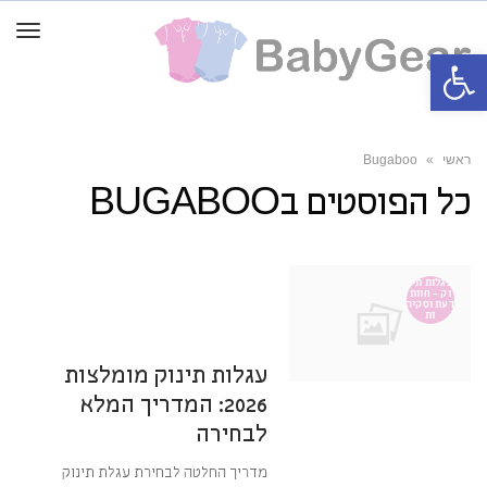
תפרי
פתח סרגל נגישות
ראשי
»
Bugaboo
כל הפוסטים ב
BUGABOO
14 במאי 2026
8:01
אין תגובות
עגלות תינ
וק - חוות
דעת וסקיר
ות
מערכת BabyGear
עגלות תינוק מומלצות
2026: המדריך המלא
לבחירה
מדריך החלטה לבחירת עגלת תינוק