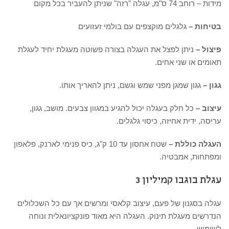
מידות – רוחב 74 ס"מ, עגלה "רזה" שניתן להעביר בכל מקום
בטיחות –
גלגלים מוקצפים עם בולמי זעזועים
פיצול –
ניתן לפצל את העגלה בצורה פשוטה מעגלת יחיד לעגלת
תאומים או שני אחים.
גגון –
גגון שמגן מפני שמש וגשם, ניתן להאריך אותו.
עיצוב –
כל חלק בעגלה יכול להגיע במגוון צבעים. מושב, גגון,
עריסה, ידית אחיזה, כיסוי גלגלים.
העגלה כוללת –
שטח אחסון עד 10 ק"ג, כיס פנימי לארנק, פלאפון
ומפתחות, אמבטיה.
עגלת בוגבו קמיליון 3
עגלה בסגנון של פעם, עיצוב קלאסי ומרשים אך עם כל השכלולים
הנדרשים מעגלת תינוק. העגלה היא מאוד פונקציונאלית ונוחה
לשימוש.