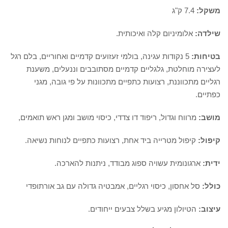
משקל:
7.4 ק"ג
שילדה:
אלומיניום קלה ואיכותית.
בטיחות:
5 נקודות עגינה, בולמי זעזועים קדמיים ואחוריים, בלם רגל
לעצירה מוחלטת, גלגליים קדמיים מסתובבים וננעלים, משענת
רגליים מתכווננת, רצועות כתפיים מתכוונות על פי גובה, מגני
כפתיים.
מושב:
מרווח וגדול, ריפוד דו צדדי, כיסוי מושב ומגן ראש תואמים,
קיפול:
קיפול מטרייה ביד אחת, רצועות כתפיים לנוחות נשיאה.
ידית:
ארגונומית עשויה ספוג מבודד, ניתנות להארכה.
כולל:
סל אחסון, כיסוי רגליים, אמבטיה גדולה עם גב אורתופדי
עיצוב:
הטיולון מגיע בשלל צבעים ייחודים.