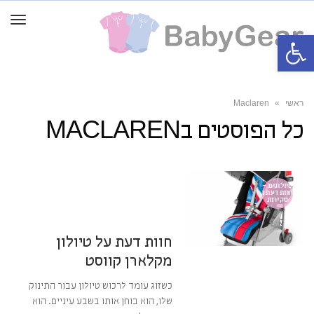
תפרי
פתח סרגל נגישות
ראשי
»
Maclaren
כל הפוסטים ב
MACLAREN
21 במרץ 2018
16:19
אין תגובות
טיולונים –
חוות דעת ו
סקירות
מערכת BabyGear
חוות דעת על טיולון
מקלארן קווסט
כשזוג עומד לרכוש טיולון עבור התינוק
שלו, הוא בוחן אותו בשבע עיניים. הוא