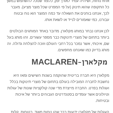
אחוז נוחות, ושיהיה עמיד לאורך זמן, כלומר שנוכל להשתמש במשך
כל התקופה שהוא תינוק (על פי המפרט שכל מוצר מציע). מעבר
לכך, אנחנו בוחנים את השאלה עד כמה המוצר הוא נוח ובטוח
עבורנו, כמי שאמורים לנייד או לשאת אותו.
לכן אנחנו נבחר במותג מקלארן. מדובר באחד המותגים הבולטים
ביותר בתחום של מוצרי תינוקות כבר מספר עשורים. זהו מותג בעל
שם, איכותי, אשר נמכר בכל רחבי העולם וזוכה להצלחה גדולה. זה
מותג בדיוק כמו שאנחנו מחפשים.
מקלארן-MACLAREN
מקלארן היא חברה בריטית שהוקמה בשנות השישים ומאז היא
נחשבת לחברה המובילה בעולם בתחום של מוצרי תינוקות בכלל
ועגלות בפרט. החברה מייצרת מדי שנה קולקציות שונות של עגלות
וטיולונים אשר עומדים בסטנדרטים הגבוהים ביותר של איכות
ובטיחות.
העגלות של מקלארן ידועות בכך שהן נוחות מאוד, בטוחות, קלות