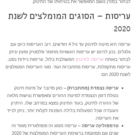
לבחור במזרן נושם המאפשר את בטיחותו של התינוק.
עריסות – הסוגים המומלצים לשנת
2020
עריסה היא מיטה לתינוק עד גיל 4 חודשים. רוב העריסות כיום עם
גלגלים. נכון להיום יש עריסות העשויות מחומר פלסטיק ומעץ וניתן
לבחור באותה
עריסה לתינוק
המשולבת בלול, עריסות ניידות נסט,
עריסות מתקפלות, עריסות מתחברות ועוד. סוגי העריסות המומלצים
לשנת 2020 הם:
עריסה נצמדת (מתחברת) –
כאן מדובר על מיטת תינוק
נטולת דופן הנצמדת למיטת ההורים ומאפשרת נגישות מלאה
של ההורה לתינוק, בעוד התינוק נמצא במרחב שלו. היתרון
העובדה שכל הפעולות בלילה הופכות לקלות יותר, ניתן לנייד
את העריסה.
טרמפולינה עריסה –
עריסה מסוג זה פופולארית מאוד זה
שנים וגם ממוקמת ברשימת העריסות המומלצות של 2020