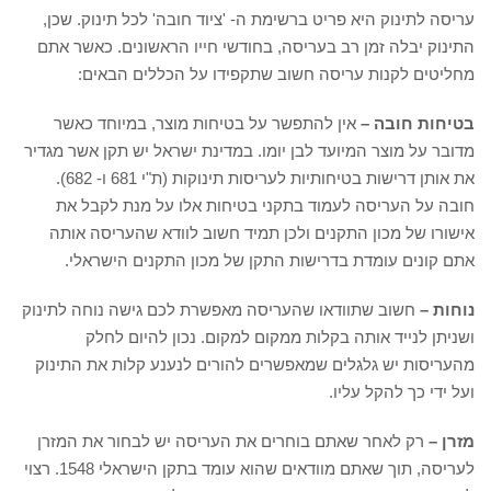
עריסה לתינוק היא פריט ברשימת ה- 'ציוד חובה' לכל תינוק. שכן,
התינוק יבלה זמן רב בעריסה, בחודשי חייו הראשונים. כאשר אתם
מחליטים לקנות עריסה חשוב שתקפידו על הכללים הבאים:
בטיחות חובה –
אין להתפשר על בטיחות מוצר, במיוחד כאשר
מדובר על מוצר המיועד לבן יומו. במדינת ישראל יש תקן אשר מגדיר
את אותן דרישות בטיחותיות לעריסות תינוקות (ת"י 681 ו- 682).
חובה על העריסה לעמוד בתקני בטיחות אלו על מנת לקבל את
אישורו של מכון התקנים ולכן תמיד חשוב לוודא שהעריסה אותה
אתם קונים עומדת בדרישות התקן של מכון התקנים הישראלי.
נוחות –
חשוב שתוודאו שהעריסה מאפשרת לכם גישה נוחה לתינוק
ושניתן לנייד אותה בקלות ממקום למקום. נכון להיום לחלק
מהעריסות יש גלגלים שמאפשרים להורים לנענע קלות את התינוק
ועל ידי כך להקל עליו.
מזרן –
רק לאחר שאתם בוחרים את העריסה יש לבחור את המזרן
לעריסה, תוך שאתם מוודאים שהוא עומד בתקן הישראלי 1548. רצוי