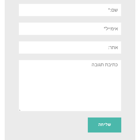
שם:*
אימייל*
אתר:
תגובה