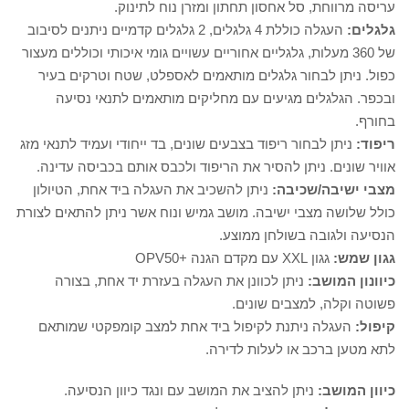
עריסה מרווחת, סל אחסון תחתון ומזרן נוח לתינוק.
גלגלים:
העגלה כוללת 4 גלגלים, 2 גלגלים קדמיים ניתנים לסיבוב
של 360 מעלות, גלגליים אחוריים עשויים גומי איכותי וכוללים מעצור
כפול. ניתן לבחור גלגלים מותאמים לאספלט, שטח וטרקים בעיר
ובכפר. הגלגלים מגיעים עם מחליקים מותאמים לתנאי נסיעה
בחורף.
ריפוד:
ניתן לבחור ריפוד בצבעים שונים, בד ייחודי ועמיד לתנאי מזג
אוויר שונים. ניתן להסיר את הריפוד ולכבס אותם בכביסה עדינה.
מצבי ישיבה/שכיבה:
ניתן להשכיב את העגלה ביד אחת, הטיולון
כולל שלושה מצבי ישיבה. מושב גמיש ונוח אשר ניתן להתאים לצורת
הנסיעה ולגובה בשולחן ממוצע.
גגון שמש:
גגון XXL עם מקדם הגנה +OPV50
כיוונון המושב:
ניתן לכוונן את העגלה בעזרת יד אחת, בצורה
פשוטה וקלה, למצבים שונים.
קיפול:
העגלה ניתנת לקיפול ביד אחת למצב קומפקטי שמותאם
לתא מטען ברכב או לעלות לדירה.
כיוון המושב:
ניתן להציב את המושב עם ונגד כיוון הנסיעה.