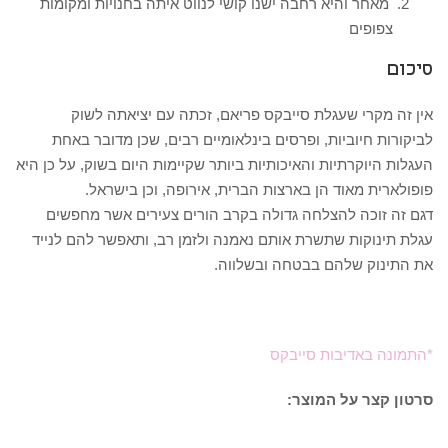
מאחר והיא רחבה ישנו קושי לנווט איתה בחנויות ומקומות
צפופים
סיכום
אין זה מקרי שעגלת סייבקס פריאם, זכתה עם יציאתה לשוק
לביקורות חיוביות, ופרסים בינלאומיים רבים, שכן מדובר באחת
העגלות היוקרתיות והאיכותיות ביותר שקיימות היום בשוק, על כן היא
פופולארית מאוד הן בארצות הברית, אירופה, וכן בישראל.
דגם זה זוכה להצלחה גדולה בקרב הורים צעירים אשר מחפשים
עגלת תינוקות שתשרת אותם נאמנה ולזמן רב, ותאפשר להם לנייד
את התינוק שלהם בבטחה ובשלווה.
*התמונה באדיבות סייבקס
סרטון קצר על המוצר: