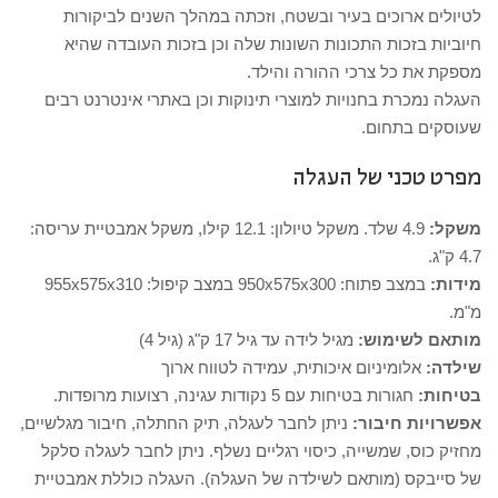
לטיולים ארוכים בעיר ובשטח, וזכתה במהלך השנים לביקורות
חיוביות בזכות התכונות השונות שלה וכן בזכות העובדה שהיא
מספקת את כל צרכי ההורה והילד.
העגלה נמכרת בחנויות למוצרי תינוקות וכן באתרי אינטרנט רבים
שעוסקים בתחום.
מפרט טכני של העגלה
משקל:
4.9 שלד. משקל טיולון: 12.1 קילו, משקל אמבטיית עריסה:
4.7 ק"ג.
מידות:
במצב פתוח: 950x575x300 במצב קיפול: 955x575x310
מ"מ.
מותאם לשימוש:
מגיל לידה עד גיל 17 ק"ג (גיל 4)
שילדה:
אלומיניום איכותית, עמידה לטווח ארוך
בטיחות:
חגורות בטיחות עם 5 נקודות עגינה, רצועות מרופדות.
אפשרויות חיבור:
ניתן לחבר לעגלה, תיק החתלה, חיבור מגלשיים,
מחזיק כוס, שמשייה, כיסוי רגליים נשלף. ניתן לחבר לעגלה סלקל
של סייבקס (מותאם לשילדה של העגלה). העגלה כוללת אמבטיית