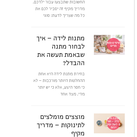
החשובות שתבצעו עבור ילדכם.
מדריך מקיף זה יסביר לכם את
כל מה שצריך לדעת: סוגי
מתנות לידה – איך
טיפים ומא
לבחור מתנה
מרים
שבאמת תעשה את
ההבדל?
בחירת מתנת לידה היא אחת
ההחלטות היותר מורכבות – לא
כי חסר היצע, אלא כי יש יותר
מדי. מצד אחד
מוצצים מומלצים
הנקה והא
כלה - חוו
לתינוקות – מדריך
ת דעת וסק
ירות
מקיף