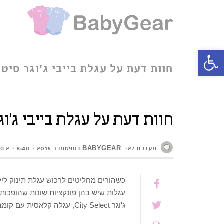
פתח סרגל נגישות
חוות דעת על עגלת בייבי ג'וגר סיט
חוות דעת על עגלת בייבי ג'ו
מערכת BABYGEAR
27 בספטמבר 2016
8:40
2 תגובות
כשהורים מחליטים לרכוש עגלת תינוק לילד
עגלות שיש בהן פונקציות שונות שהופכות 
ג'וגר City Select, עגלה קלאסית עם קומבינציות ופונקציות ייחודיות שהופכות את הנסיעה לנוחה, יעילה ומהנה.