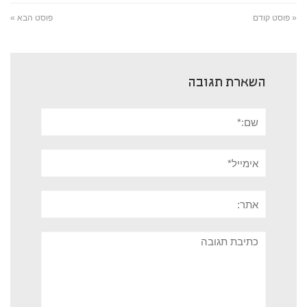
« פוסט קודם
פוסט הבא »
השארת תגובה
שם:*
אימייל*
אתר:
תגובה