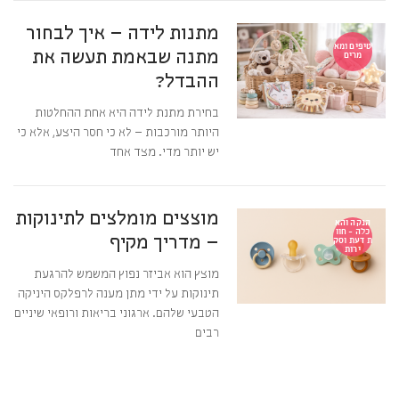
מתנות לידה – איך לבחור
טיפים ומא
מתנה שבאמת תעשה את
מרים
ההבדל?
בחירת מתנת לידה היא אחת ההחלטות
היותר מורכבות – לא כי חסר היצע, אלא כי
יש יותר מדי. מצד אחד
מוצצים מומלצים לתינוקות
הנקה והא
כלה - חוו
– מדריך מקיף
ת דעת וסק
ירות
מוצץ הוא אביזר נפוץ המשמש להרגעת
תינוקות על ידי מתן מענה לרפלקס היניקה
הטבעי שלהם. ארגוני בריאות ורופאי שיניים
רבים