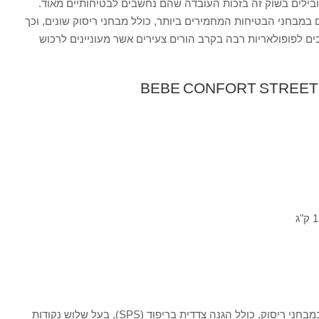
Bebe Confor, נחשבים מובילים בשוק זה בזכות העובדה שהם נחשבים לבטיחותיים מאוד.
ל חברת Bebe Confort עומדים במבחני הבטיחות המחמירים ביותר, כולל מבחני ריסוק שונים, וכך
 XT Streety. לכן הם זוכים לפופולאריות רבה בקרב הורים צעירים אשר מעוניינים לרכוש
– בעל 4 כוכבי בטיחות במבחני ריסוק, כולל הגנה צדדית בריפוד (SPS), בעל שלוש נקודות