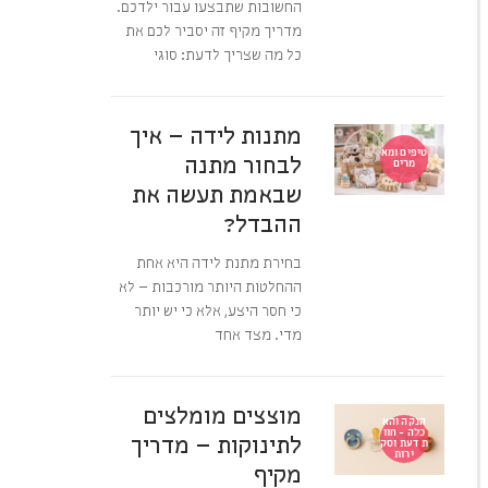
החשובות שתבצעו עבור ילדכם.
מדריך מקיף זה יסביר לכם את
כל מה שצריך לדעת: סוגי
מתנות לידה – איך
טיפים ומא
לבחור מתנה
מרים
שבאמת תעשה את
ההבדל?
בחירת מתנת לידה היא אחת
ההחלטות היותר מורכבות – לא
כי חסר היצע, אלא כי יש יותר
מדי. מצד אחד
מוצצים מומלצים
הנקה והא
כלה - חוו
לתינוקות – מדריך
ת דעת וסק
ירות
מקיף