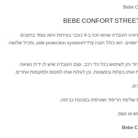
ראשית, מדובר בסל קל בטיחותי מאוד, ולראיה העובדה שהוא זכה ב-4 כוכבי בטיחות והוא עומד בתקנים
המחמירים ביותר, הן הישראליים והן האירופאים. הוא כולל הגנה צדדיתside protection system, ומכיל שלושה
יוד והן לשימוש בכל כלי רכב. עצם העובדה שיש לו ידית נשיאה
אותו בקלות ובפשטות, וכן לעלות אותו למטוס ולמקומות אחרים.
ים.
ת שליפת הריפוד ושטיפתו במכונת כביסה.
מש או גשם.