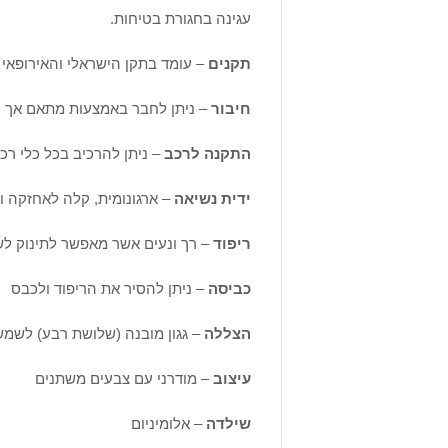
עגינה בחגורת בטיחות.
תקנים
– עומד בתקן הישראלי והאירופאי ECE R44/04
חיבור
– ניתן לחבר באמצעות מתאם אך ורק לעגלות
התקנה לרכב
– ניתן להרכיב בכל כלי ר
ידית נשיאה
– ארגונומית, קלה לאחזקה ול
ריפוד
– רך ונעים אשר מאפשר לתינוק לש
כביסה
– ניתן להסיר את הריפוד ולכבס
הצללה
– גגון מובנה (שלושת רבע) לשמש
עיצוב
– מודרני עם צבעים משתנים
שילדה
– אלומיניום