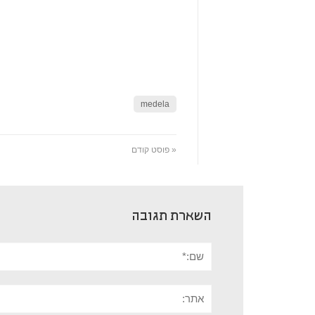
medela
« פוסט קודם
השארת תגובה
שם:*
אתר: