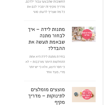
החשובות שתבצעו עבור ילדכם.
מדריך מקיף זה יסביר לכם את
כל מה שצריך לדעת: סוגי
מתנות לידה – איך
טיפים ומא
לבחור מתנה
מרים
שבאמת תעשה את
ההבדל?
בחירת מתנת לידה היא אחת
ההחלטות היותר מורכבות – לא
כי חסר היצע, אלא כי יש יותר
מדי. מצד אחד
מוצצים מומלצים
הנקה והא
כלה - חוו
לתינוקות – מדריך
ת דעת וסק
ירות
מקיף