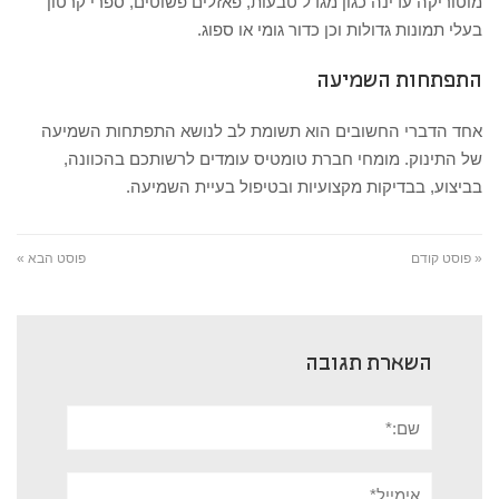
מוטוריקה עדינה כגון מגדל טבעות, פאזלים פשוטים, ספרי קרטון
בעלי תמונות גדולות וכן כדור גומי או ספוג.
התפתחות השמיעה
אחד הדברי החשובים הוא תשומת לב לנושא התפתחות השמיעה
של התינוק. מומחי חברת טומטיס עומדים לרשותכם בהכוונה,
בביצוע, בבדיקות מקצועיות ובטיפול בעיית השמיעה.
« פוסט קודם
פוסט הבא »
השארת תגובה
שם:*
אימייל*