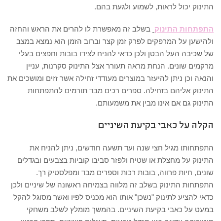
התינוק יכול לראות, לשמוע ולגעת בהם.
התפתחות התינוק
בשלב זה מאפשרת לו להרים את הראש והחזה
ולהישען על המרפקים לפרק זמן קצר וברוב הזמן הוא נמצא במצב
של שכיבה העל הבטן ולכן כדאי להניח לצידו בובות וחפצים בעלי
מרקמים שונים. הנחת מראה תעורר אצל התינוק סקרנות, עניין
והנאה וכן ניתן להיעזר במוצרים מעודדי זחילה אשר זזים ומושכים את
התינוק אליהם בזחילה. ספרים רכים מבד תורמים להתפתחות
התינוק גם אם אינו מבין את משמעותם.
הקלה על כאבי בקיעת השיניים
התפתחותו מגיל חצי שנה ועד תשעה חודשים, ניתן להניח את
התינוק על מחצלת או שטיח ולפזר סביבו קוביות בצבעים ובגדלים
שונים, חיות פרווה, בובות רכות וספרים מבד ומפלסטיק רך.
התפתחות התינוק בשלב זה מלווה בצמיחה ראשונה של שיניים ולכן
כדאי להציע לתינוק "נשכן" אותו הוא מכניס לפיו ואשר מסוגל להקל
במעט על כאבי בקיעת השיניים. בהמשך מומלץ לשלב משחקי