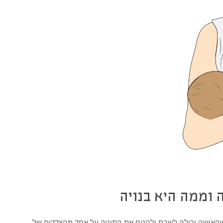
 וממה היא בנויה
קה קלאסית בנויה בצורת U, כך שהאישה יכולה לשבת ולהניח את התינוק על אחד מהצדדים של