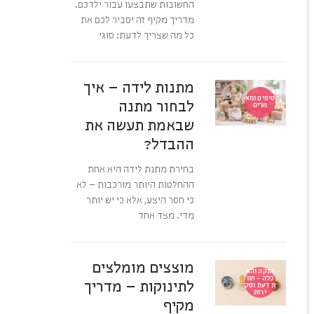
החשובות שתבצעו עבור ילדכם.
מדריך מקיף זה יסביר לכם את
כל מה שצריך לדעת: סוגי
מתנות לידה – איך
טיפים ומא
לבחור מתנה
מרים
שבאמת תעשה את
ההבדל?
בחירת מתנת לידה היא אחת
ההחלטות היותר מורכבות – לא
כי חסר היצע, אלא כי יש יותר
מדי. מצד אחד
מוצצים מומלצים
הנקה והא
כלה - חוו
לתינוקות – מדריך
ת דעת וסק
ירות
מקיף