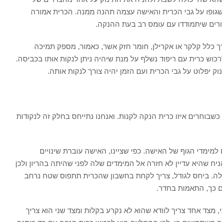
 שגופו על גבי הכרית והאישה עצמה תהנה ממנה. הכרית אמורה
ורים שיתמודדו עם עומס רב בעת ההנקה.
 כלל קלקר או אקרילן, חומר חזק אשר, כאמור, מספק תמיכה
כוש כרית עם ריפוד נשלף על מנת שיהיה ניתן לנקות אותו בכביסה.
ק יפלוט על גבי הכרית ועם הזמן יהיה צורך לנקות אותה.
שבוחרים איזו כרית הנקה לקנות. ואנחנו נתייחס בחלק זה לנקודות
ימדי הגוף של האישה. כפי שציינו, האישה עוברת שינויים
להניח שהיא עדיין לא חזרה אל המימדים שלה לפני שהיתה בהריון ולכן
לה. ביחס לגודל, צריך לקחת בחשבון שהכרית תתפוס שטח נרחב
ם כך, התאמות בחדר.
, מצד אחד צריך לוודא שהוא לא נקרע בקלות ומצד שני הוא צריך