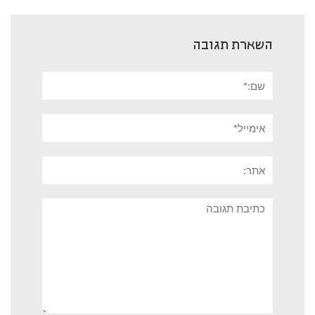
השארת תגובה
שם:*
אימייל*
אתר:
תגובה