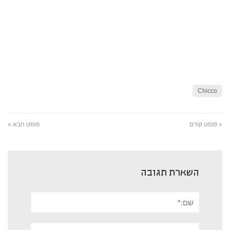
Chicco
« פוסט קודם
פוסט הבא »
השארת תגובה
שם:*
אימייל*