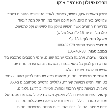
מפרט טיולון תאומים איקו
טיולון תאומים איקו, נחשב, כאמור, לאחד הטיולונים הטובים ביותר
שקיימים בשוק כיום. הוא תוכנן ויוצר במיוחד על מנת לעמוד
בדרישות ההורים אשר חיפשו טיולון נוח לשימוש וקל לתפעול.
גיל:
מלידה עד 15 ק"ג (גיל שלוש)
משקל הטיולון:
13.4 ק"ג
מידות:
במצב פתוח: 108X82X78
במצב סגור:
105x40x38
מצבי ישיבה:
ארבעה מצבי ישיבה שונים, שינוי המצבים מתבצע ביד
אחת, ניתן לכוון כל כיסא בנפרד, משענת גב מרופדת ונוחה עם
אפשרות למצב שכיבה מלא.
מושבים:
מרופדים ונוחים, משענת ראש שניתנת לכיוון באופן עצמאי
בטיחות: חמש רצועות קשירה, גלגליים קדמיים מסתובבים ב-360
מעלות, רצועות כתף רחבות ונוחות, הטיולון כולל 12 גלגלים.
קיפול:
פתיחה וסגירה ללא מאמץ, מערכת קיפול שמדמה מבנה של
מטריה סגורה, כולל ידית מיוחדת לנשיאה כשהעגלות סגורות
ידיות אחיזה: הטיולון כולל שתי ידיות אחיזה, מרופדות ונוחות.