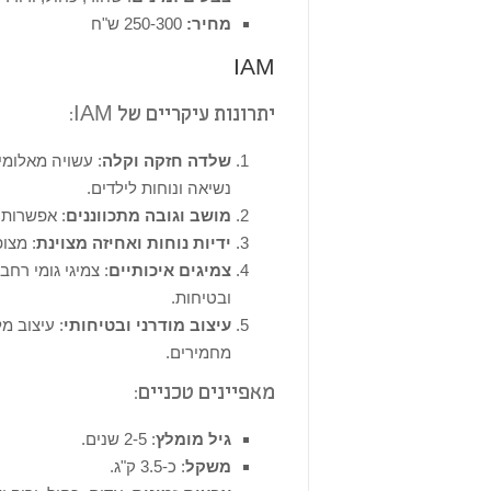
מחיר:
250-300 ש"ח
IAM
יתרונות עיקריים של IAM:
שלדה חזקה וקלה
: עשויה מאלומי
נשיאה ונוחות לילדים.
מושב וגובה מתכווננים
: אפשרות 
ידיות נוחות ואחיזה מצוינת
: מצו
צמיגים איכותיים
: צמיגי גומי רח
ובטיחות.
עיצוב מודרני ובטיחותי
: עיצוב מ
מחמירים.
מאפיינים טכניים:
גיל מומלץ
: 2-5 שנים.
משקל
: כ-3.5 ק"ג.