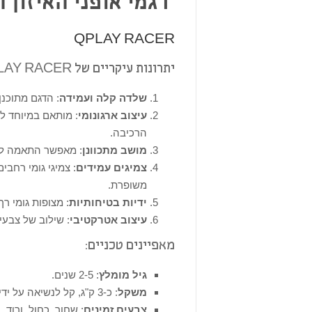
דגמי אופני האיזון המו
QPLAY RACER
יתרונות עיקריים של QPLAY RACER:
שלדה קלה ועמידה
: הדגם מתוכנן
עיצוב ארגונומי
הרכיבה.
מושב מתכוונן
: מאפשר התאמה לג
צמיגים עמידים
: צמיגי גומי רחבי
משופרת.
ידיות בטיחותיות
: מצופות גומי ר
עיצוב אטרקטיבי
: שילוב של צבעי
מאפיינים טכניים:
גיל מומלץ
: 2-5 שנים.
משקל
: כ-3 ק"ג, קל לנשיאה על ידי ילדים או הורים.
צבעים זמינים
: שחור, כחול, ורוד.