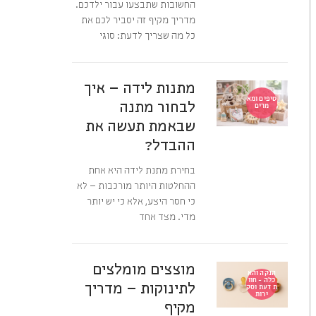
החשובות שתבצעו עבור ילדכם.
מדריך מקיף זה יסביר לכם את
כל מה שצריך לדעת: סוגי
מתנות לידה – איך
טיפים ומא
לבחור מתנה
מרים
שבאמת תעשה את
ההבדל?
בחירת מתנת לידה היא אחת
ההחלטות היותר מורכבות – לא
כי חסר היצע, אלא כי יש יותר
מדי. מצד אחד
מוצצים מומלצים
הנקה והא
כלה - חוו
לתינוקות – מדריך
ת דעת וסק
ירות
מקיף