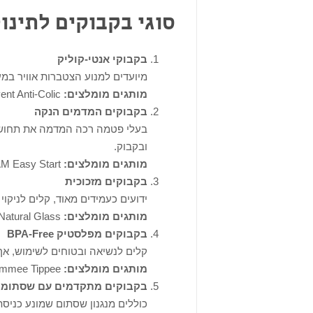
סוגי בקבוקים לתינו
בקבוקי אנטי-קוליק
מיועדים למנוע הצטברות אוויר במע
מותגים מומלצים:
Dr. Brown's, Avent Anti-Colic.
בקבוקים המדמים הנקה
בעלי פטמה רכה המדמה את תחושת
ובקבוק.
מותגים מומלצים:
Comotomo, MAM Easy Start.
בקבוקים מזכוכית
ידועים כעמידים מאוד, קלים לניקוי 
מותגים מומלצים:
Evenflo Glass Bottles, Philips Avent Natural Glass.
בקבוקים מפלסטיק BPA-Free
קלים לנשיאה ובטוחים לשימוש, אך 
מותגים מומלצים:
NUK, Tommee Tippee.
בקבוקים מתקדמים עם שסתומי
כוללים מנגנון שסתום שמונע כניסת