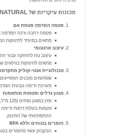
תכונות עיקריות של PHILIPS AVENT NATURAL
פטמה המדמה פטמת אם
פטמה רחבה ורכה המדמה את
מתאים במיוחד לתינוקות המ
עיצוב ארגונומי
עיצוב נוח להחזקה עבור הה
מתאים לתינוקות בגילאים שונ
טכנולוגיית אנטי-קוליק מתקדמת
שסתומים מובנים המסייעים ב
מערכת זרימה טבעית המדמ
מגוון גדלים ופטמות מותאמות
זמין במגוון נפחים (125 מ"ל, 260 מ"ל, 330 מ"ל).
פטמות בעלות דרגות זרימה ש
ההתפתחותי של התינוק.
חומרים בטוחים וללא BPA
הבקבוק עשוי מחומרים בטוח