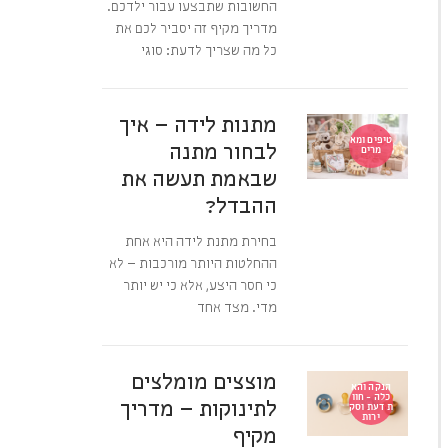
החשובות שתבצעו עבור ילדכם.
מדריך מקיף זה יסביר לכם את
כל מה שצריך לדעת: סוגי
מתנות לידה – איך
טיפים ומא
לבחור מתנה
מרים
שבאמת תעשה את
ההבדל?
בחירת מתנת לידה היא אחת
ההחלטות היותר מורכבות – לא
כי חסר היצע, אלא כי יש יותר
מדי. מצד אחד
מוצצים מומלצים
הנקה והא
כלה - חוו
לתינוקות – מדריך
ת דעת וסק
ירות
מקיף