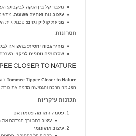
מעבר קל בין הנקה לבקבוק
: הפ
עיצוב נוח ואחיזה פשוטה
: מתאים
מניעת קוליק וגזים
: טכנולוגיית 
חסרונות
מחיר גבוה יחסית
: בהשוואה לבקב
שסתומים נוספים לניקוי
: מערכת 
CLOSER TO NATURE: בקבוק המדמה הנקה טבעית
PPEE
Tommee Tippee Closer to Nature
הוא
הפטמה הרכה והגמישה מדמה את צורת הש
תכונות עיקריות
פטמה המדמה פטמת אם
עיצוב רחב ורך המדמה את הש
עיצוב ארגונומי
בקבוק קל להחזקה, מתאים ל