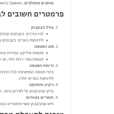
מותגים מומלצים:
Playtex Baby Ventaire, Dr. Brown's Options+.
פרמטרים חשובים לב
גודל הבקבוק
לניו-בורנים: בקבוקים קטנים בנפח 150
לתינוקות בוגרים: בקבוקים בנפח 40-300
סוג הפטמה
פטמות סיליקון: עמידות ונוחו
פטמות גומי: רכות יותר, אך 
זרימת הפטמה
בחרו פטמה המתאימה לגיל התינוק 
לתינוקות בוגרים יותר).
ניקיון ותחזוקה
בדקו שהבקבוק קל לפירוק וניקוי, 
חומרים בטוחים
ודאו שהבקבוק עשוי מחומרים בטוחים, ללא BPA וחומרים 